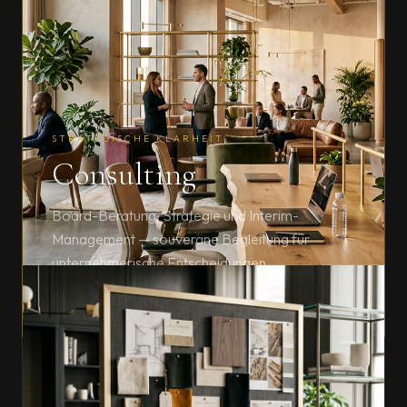
STRATEGISCHE KLARHEIT
Consulting
Board-Beratung, Strategie und Interim-
Management — souveräne Begleitung für
unternehmerische Entscheidungen.
ENTDECKEN